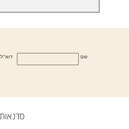
שם
דוא"ל
סדנאות,