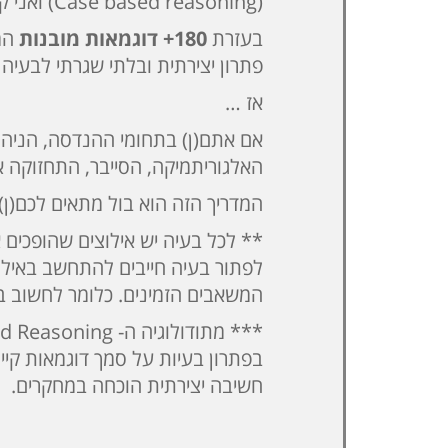
(Case based reasoning) ואני קורא לזה ״מנופי השראה״
בעזרת
180+ דוגמאות מובנות
המו
פתרון יצירתית ובלתי שגרתי לבעיה 
אז …
אם אתם(ן) בתחומי ההנדסה, הניהול
האלגוריתמיקה, הסייבר, התחזוקה א
המדריך הזה הוא בול מתאים לכם(ן)
** לכל בעיה יש אילוצים שהופכים א
לפתור בעיה חייבים להתחשב באילו
המשאבים הזמינים. כלומר לחשוב ב
בפתרון בעיות על סמך דוגמאות קיי
חשיבה יצירתית הוכחה במחקרים.